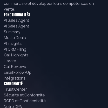
commerciale et développer leurs compétences en
workflows et outils internes.
vente.
FONCTIONNALITÉS
AI Sales Agent
AI Sales Agent
Summary
Modjo Deals
AI Insights
AI CRM Filling
Call Highlights
Library
Call Reviews
Email Follow-Up
Intégrations
CONFORMITÉ
Trust Center
Sécurité et Conformité
RGPD et Confidentialité
Notre DPA