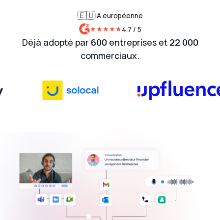
🇪🇺
IA européenne
★
★
★
★
★
★
4.7 / 5
Déjà adopté par
600
entreprises et
22 000
commerciaux.