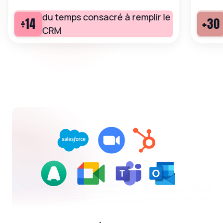
du temps consacré à remplir le
÷14
+30
CRM