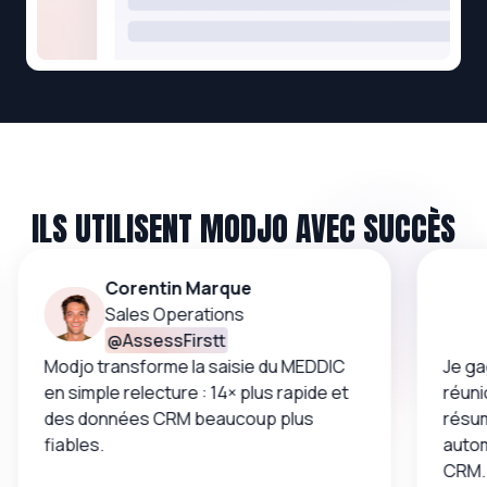
ILS UTILISENT MODJO AVEC SUCCÈS
Corentin Marque
Sales Operations
@
AssessFirstt
Modjo transforme la saisie du MEDDIC
Je ga
en simple relecture : 14× plus rapide et
réunio
des données CRM beaucoup plus
résum
fiables.
auto
CRM.