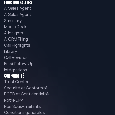
FONCTIONNALITÉS
AI Sales Agent
AI Sales Agent
Summary
Modjo Deals
AI Insights
AI CRM Filling
Call Highlights
Library
Call Reviews
Email Follow-Up
Intégrations
CONFORMITÉ
Trust Center
Sécurité et Conformité
RGPD et Confidentialité
Notre DPA
Nos Sous-Traitants
Conditions générales