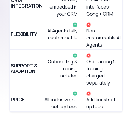
CRM
INTEGRATION
embedded in
interfaces:
your CRM
Gong + CRM
AI Agents fully
Non-
FLEXIBILITY
customisable
customisable AI
Agents
Onboarding &
Onboarding &
SUPPORT &
training
training
ADOPTION
included
charged
separately
PRICE
All-inclusive, no
Additional set-
set-up fees
up fees