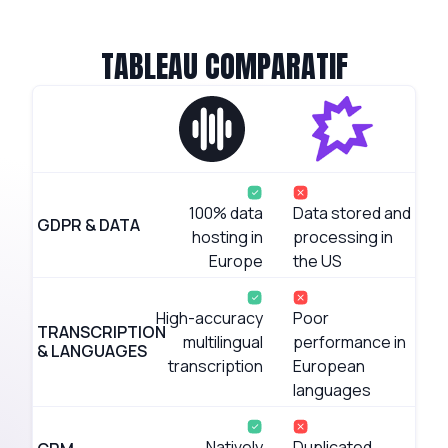
TABLEAU COMPARATIF
100% data
Data stored and
GDPR & DATA
hosting in
processing in
Europe
the US
High-accuracy
Poor
TRANSCRIPTION
multilingual
performance in
& LANGUAGES
transcription
European
languages
Natively
Duplicated