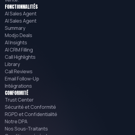
FONCTIONNALITÉS
AI Sales Agent
AI Sales Agent
Summary
Modjo Deals
AI Insights
AI CRM Filling
Call Highlights
Library
Call Reviews
Email Follow-Up
Intégrations
CONFORMITÉ
Trust Center
Sécurité et Conformité
RGPD et Confidentialité
Notre DPA
Nos Sous-Traitants