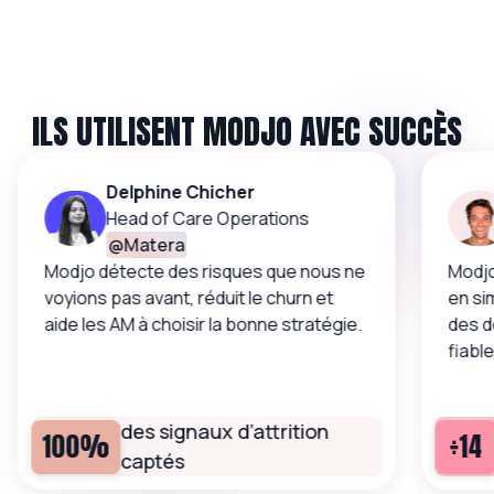
ILS UTILISENT MODJO AVEC SUCCÈS
Delphine Chicher
Head of Care Operations
@
Matera
Modjo détecte des risques que nous ne
Modjo
voyions pas avant, réduit le churn et
en si
aide les AM à choisir la bonne stratégie.
des 
fiable
des signaux d’attrition
100%
÷14
captés