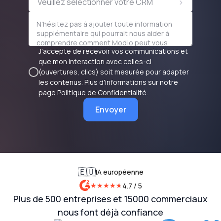
>
Veuillez sélectionner votre CRM
J'accepte de recevoir vos communications et
que mon interaction avec celles-ci
(ouvertures, clics) soit mesurée pour adapter
les contenus. Plus d'informations sur notre
page
Politique de Confidentialité
.
Envoyer
🇪🇺
IA européenne
★
★
★
★
★
★
4.7 / 5
Plus de 500 entreprises et 15000 commerciaux
nous font déjà confiance