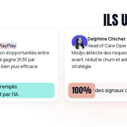
ILS 
Delphine Chicher
layPlay
Head of Care Opera
on d’opportunités entre
Modjo détecte des risques
 gagne 2h30 par
avant, réduit le churn et aid
bien plus efficace.
stratégie.
emplis
100%
des signaux d’
ar l'IA.