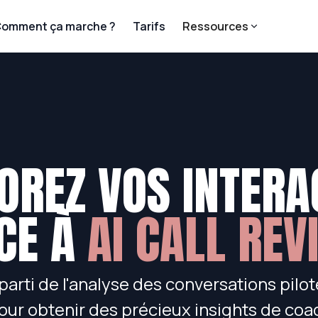
omment ça marche ?
Tarifs
Ressources
OREZ VOS INTERA
CE À
AI CALL REV
parti de l'analyse des conversations pilo
 pour obtenir des précieux insights de coa