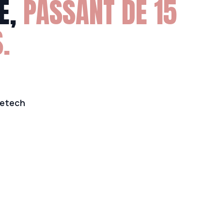
É,
PASSANT DE 15
.
etech