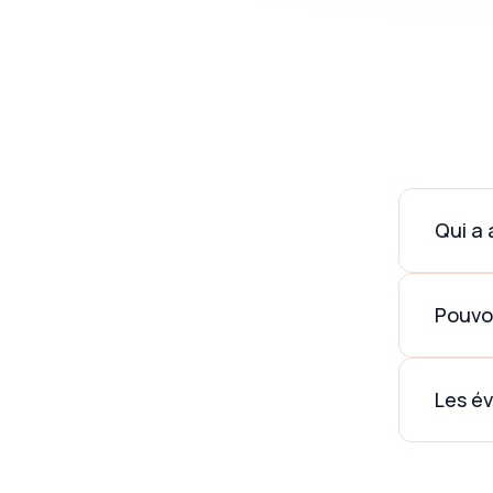
Qui a 
Vous 
Pouvo
accéd
Oui, 
Les év
dupli
« cal
Vous 
privé