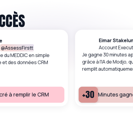
UCCÈS
Eimar Stakelu
e
Account Execut
@
AssessFirstt
Je gagne 30 minutes apr
ie du MEDDIC en simple
grâce à l'IA de Modjo, q
de et des données CRM
remplit automatiqueme
+30
ré à remplir le CRM
Minutes gagné