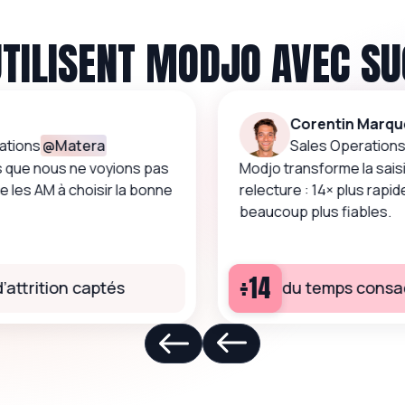
UTILISENT MODJO AVEC S
Corentin Marqu
tions
@
Matera
Sales Operations
 que nous ne voyions pas
Modjo transforme la sais
e les AM à choisir la bonne
relecture : 14× plus rapi
beaucoup plus fiables.
÷14
attrition captés
du temps consac