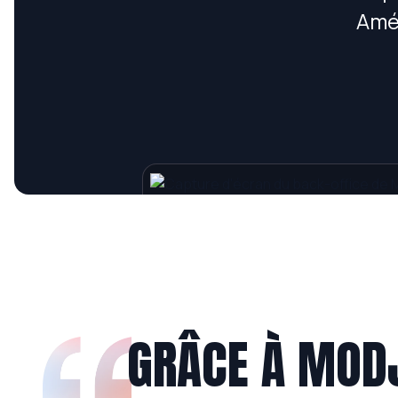
Amél
GRÂCE À MODJ