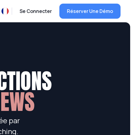
Se Connecter
Réserver Une Démo
CTIONS
IEWS
tée par
ching.