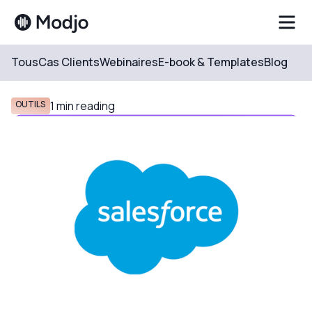
Tous
Cas Clients
Webinaires
E-book & Templates
Blog
Resources
Blog
OUTILS
1
min reading