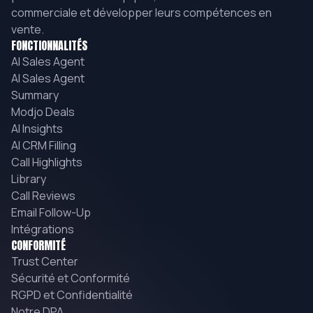
commerciale et développer leurs compétences en
vente.
FONCTIONNALITÉS
AI Sales Agent
AI Sales Agent
Summary
Modjo Deals
AI Insights
AI CRM Filling
Call Highlights
Library
Call Reviews
Email Follow-Up
Intégrations
CONFORMITÉ
Trust Center
Sécurité et Conformité
RGPD et Confidentialité
Notre DPA