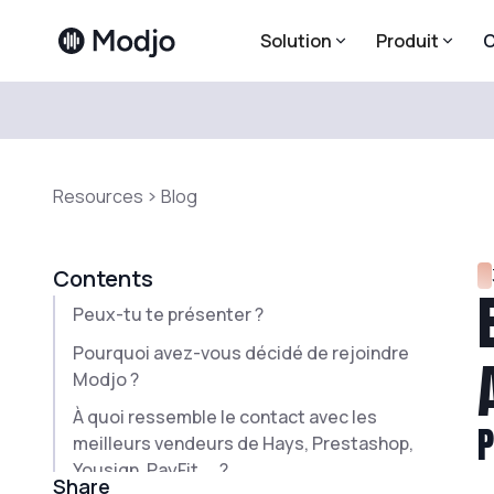
Solution
Produit
C
Resources
Blog
Contents
Peux-tu te présenter ?
Pourquoi avez-vous décidé de rejoindre
Modjo ?
À quoi ressemble le contact avec les
P
meilleurs vendeurs de Hays, Prestashop,
Yousign, PayFit,... ?
Share