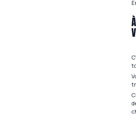
Une technique pour te motiver le matin ?
E
Une anecdote amusante à ton sujet ?
À
V
C
t
V
t
C
d
c