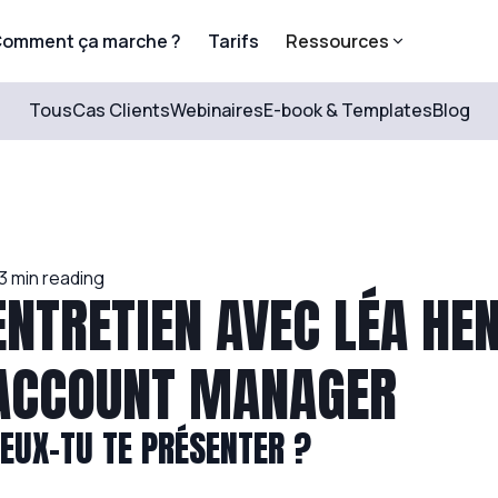
omment ça marche ?
Tarifs
Ressources
Tous
Cas Clients
Webinaires
E-book & Templates
Blog
3
min reading
ENTRETIEN AVEC LÉA HE
ACCOUNT MANAGER
EUX-TU TE PRÉSENTER ?