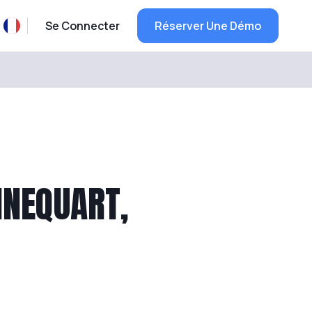
Se Connecter
Réserver Une Démo
NNEQUART,