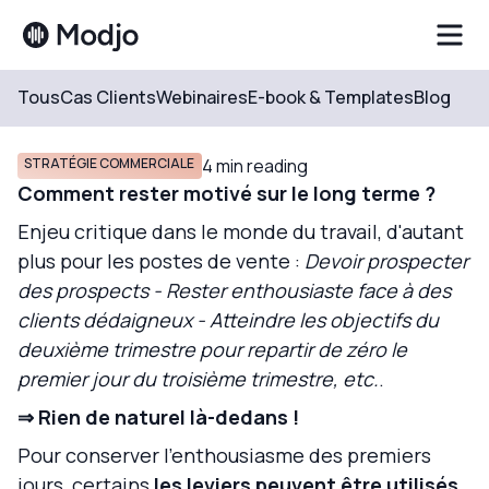
Tous
Cas Clients
Webinaires
E-book & Templates
Blog
Resources
Blog
STRATÉGIE COMMERCIALE
4
min reading
Comment rester motivé sur le long terme ?
Enjeu critique dans le monde du travail, d'autant
plus pour les postes de vente :
Devoir prospecter
des prospects - Rester enthousiaste face à des
clients dédaigneux - Atteindre les objectifs du
deuxième trimestre pour repartir de zéro le
premier jour du troisième trimestre, etc.
.
⇒ Rien de naturel là-dedans !
Pour conserver l'enthousiasme des premiers
jours, certains
les leviers peuvent être utilisés
.