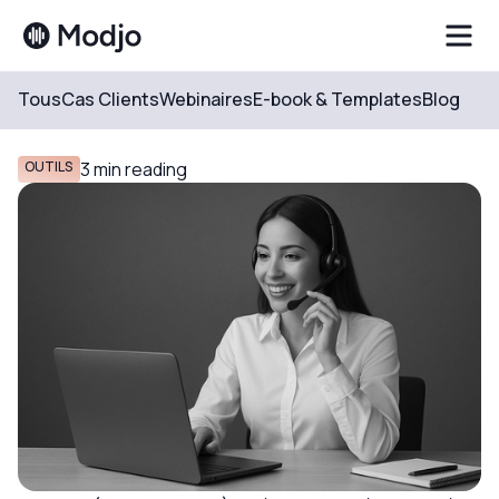
Tous
Cas Clients
Webinaires
E-book & Templates
Blog
Resources
Blog
OUTILS
3
min reading