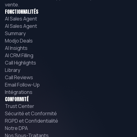
vente.
FONCTIONNALITÉS
AI Sales Agent
AI Sales Agent
Summary
Modjo Deals
AI Insights
AI CRM Filling
Call Highlights
Library
Call Reviews
Email Follow-Up
Intégrations
CONFORMITÉ
Trust Center
Sécurité et Conformité
RGPD et Confidentialité
Notre DPA
Nos Sous-Traitants