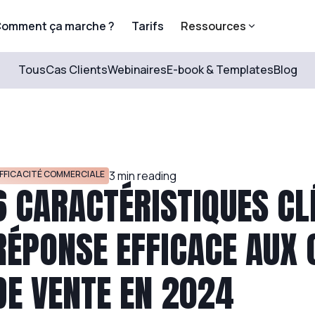
omment ça marche ?
Tarifs
Ressources
Tous
Cas Clients
Webinaires
E-book & Templates
Blog
FFICACITÉ COMMERCIALE
3
min reading
6 CARACTÉRISTIQUES CL
RÉPONSE EFFICACE AUX 
DE VENTE EN 2024