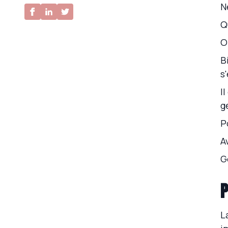
N
Conclusion
Q
O
B
s
I
g
P
A
G
P
L