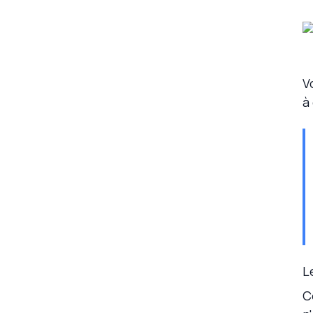
V
à
L
C