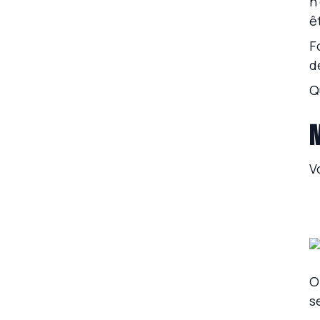
n
ê
F
d
Q
M
V
O
s