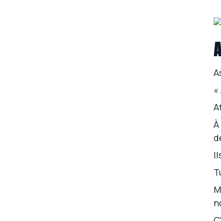
A
A
«
A
À
d
I
T
M
n
C