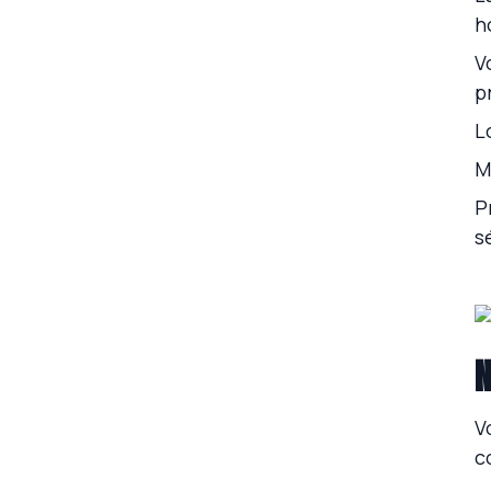
h
V
p
L
M
P
s
N
V
c