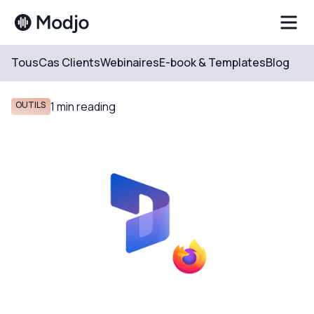
Tous
Cas Clients
Webinaires
E-book & Templates
Blog
Resources
Blog
OUTILS
1
min reading