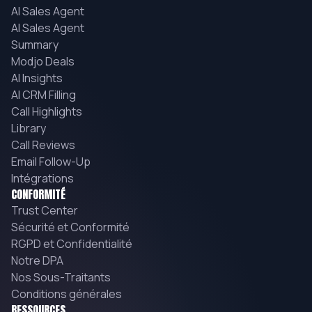
AI Sales Agent
AI Sales Agent
Summary
Modjo Deals
AI Insights
AI CRM Filling
Call Highlights
Library
Call Reviews
Email Follow-Up
Intégrations
CONFORMITÉ
Trust Center
Sécurité et Conformité
RGPD et Confidentialité
Notre DPA
Nos Sous-Traitants
Conditions générales
RESSOURCES