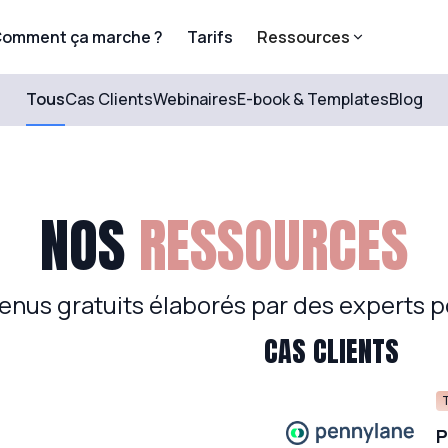
omment ça marche ?
Tarifs
Ressources
Tous
Cas Clients
Webinaires
E-book & Templates
Blog
NOS
RESSOURCES
nus gratuits élaborés par des experts po
CAS CLIENTS
P