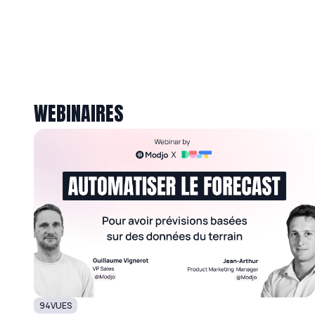
WEBINAIRES
94
VUES