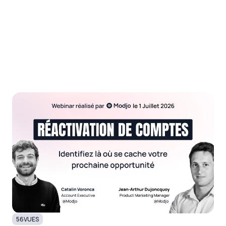
56
VUES