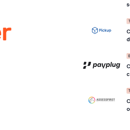
s
C
d
C
c
C
o