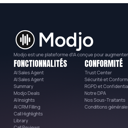
Modjo est une plateforme d'IA conçue pour augmenter l
FONCTIONNALITÉS
CONFORMITÉ
AI Sales Agent
Trust Center
AI Sales Agent
Sécurité et Conform
Summary
RGPD et Confidential
Modjo Deals
Notre DPA
AI Insights
Nos Sous-Traitants
AI CRM Filling
Conditions générale
Call Highlights
Library
Call Reviews